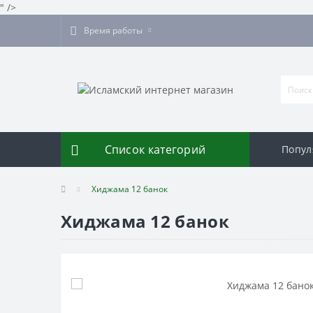
" />
Время работы
Список категорий
Попул
Хиджама 12 банок
Хиджама 12 банок