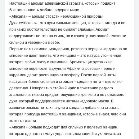
Настоящий аромат африканской страсти, который подарит
благосклонность любого лидера в мире.
«Africana» – аромат страсти необузданной природы
Духи «Africana» - это духи сильных женщин, которые никогда и не
при каких обстоятельствах не бывают слабыми. Аромат
поддерживает не только стиль, но и красоту настоящей амазонки
сильной и уверенной в себе.
Первые ноты лимона, мандарина, розового перца и кардамона на
мгновение дают понять, что женщина – это натура утонченная,
которая любит ласку и внимание. Ароматы цитрусовых на
мгновение переносят в джунгли Африки, а розовый перец и
кардамон дарит роскошную атмосферу. После первой ноты
наступает более сильная и стойкая – средняя нота – цветочно-
древесная. Невероятно стойкий ирис в сочетании редкого
злакового ветивера придает ощущение крепкого и не ломаемого
духа, который поддерживается нотами кедрового масла. В
заключительных нотках пачули и сандала добавлена страсть,
которая присуща настоящим женщинам, которые знают, чего они
хотят от жизни.
«Africana» больше подходит для сильных и волевых женщин,
которые одинаково могут управлять компанией и ухаживать за