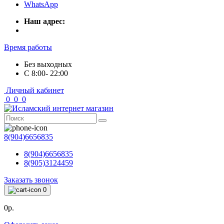
WhatsApp
Наш адрес:
Время работы
Без выходных
С 8:00- 22:00
Личный кабинет
0
0
0
8(904)6656835
8(904)6656835
8(905)3124459
Заказать звонок
0
0р.