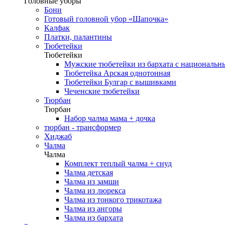
Головные уборы
Бони
Готовый головной убор «Шапочка»
Калфак
Платки, палантины
Тюбетейки
Тюбетейки
Мужские тюбетейки из бархата с национальн
Тюбетейка Арская однотонная
Тюбетейки Булгар с вышивками
Чеченские тюбетейки
Тюрбан
Тюрбан
Набор чалма мама + дочка
тюрбан - трансформер
Хиджаб
Чалма
Чалма
Комплект теплый чалма + снуд
Чалма детская
Чалма из замши
Чалма из люрекса
Чалма из тонкого трикотажа
Чалма из ангоры
Чалма из бархата