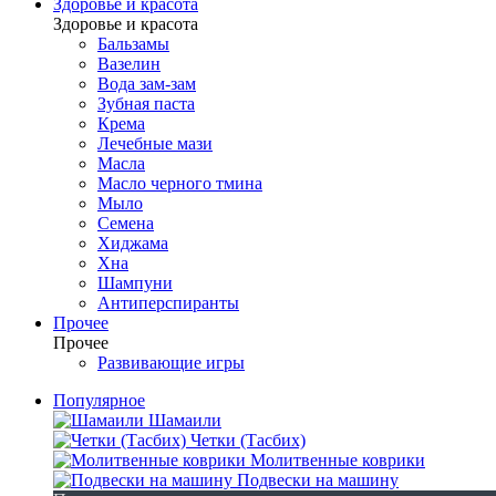
Здоровье и красота
Здоровье и красота
Бальзамы
Вазелин
Вода зам-зам
Зубная паста
Крема
Лечебные мази
Масла
Масло черного тмина
Мыло
Семена
Хиджама
Хна
Шампуни
Антиперспиранты
Прочее
Прочее
Развивающие игры
Популярное
Шамаили
Четки (Тасбих)
Молитвенные коврики
Подвески на машину