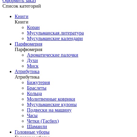
Оформить заказ
Список категорий
Книги
Книги
Коран
Мусульманская литература
Мусульманские календари
Парфюмерия
Парфюмерия
Ароматические палочки
Духи
Миск
Атрибутика
Атрибутика
Бижутерия
Браслеты
Кольца
Молитвенные коврики
Мусульманские кулоны
Подвески на машину
Часы
Четки (Тасбих)
Шамаили
Головные уборы