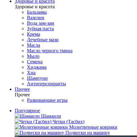
Здоровье и красота
Здоровье и красота
Бальзамы
Вазелин
Вода зам-зам
Зубная паста
Крема
Лечебные мази
Масла
Масло черного тмина
Мыло
Семена
Хиджама
Хна
Шампуни
Антиперспиранты
Прочее
Прочее
Развивающие игры
Популярное
Шамаили
Четки (Тасбих)
Молитвенные коврики
Подвески на машину