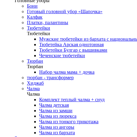
Головные уборы
Бони
Готовый головной убор «Шапочка»
Калфак
Платки, палантины
Тюбетейки
Тюбетейки
Мужские тюбетейки из бархата с национальн
Тюбетейка Арская однотонная
Тюбетейки Булгар с вышивками
Чеченские тюбетейки
Тюрбан
Тюрбан
Набор чалма мама + дочка
тюрбан - трансформер
Хиджаб
Чалма
Чалма
Комплект теплый чалма + снуд
Чалма детская
Чалма из замши
Чалма из люрекса
Чалма из тонкого трикотажа
Чалма из ангоры
Чалма из бархата