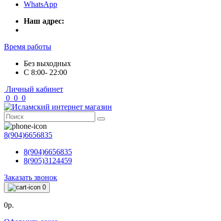
WhatsApp
Наш адрес:
Время работы
Без выходных
С 8:00- 22:00
Личный кабинет
0
0
0
8(904)6656835
8(904)6656835
8(905)3124459
Заказать звонок
0
0р.