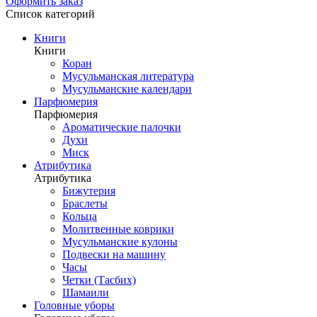
Оформить заказ
Список категорий
Книги
Книги
Коран
Мусульманская литература
Мусульманские календари
Парфюмерия
Парфюмерия
Ароматические палочки
Духи
Миск
Атрибутика
Атрибутика
Бижутерия
Браслеты
Кольца
Молитвенные коврики
Мусульманские кулоны
Подвески на машину
Часы
Четки (Тасбих)
Шамаили
Головные уборы