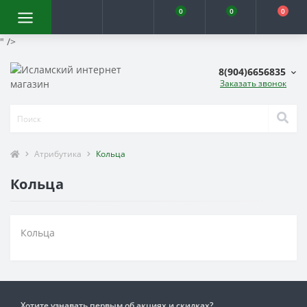
0
0
0
" />
8(904)6656835
Заказать звонок
Атрибутика
Кольца
Кольца
Кольца
Хотите узнавать первым об акциях и скидках?